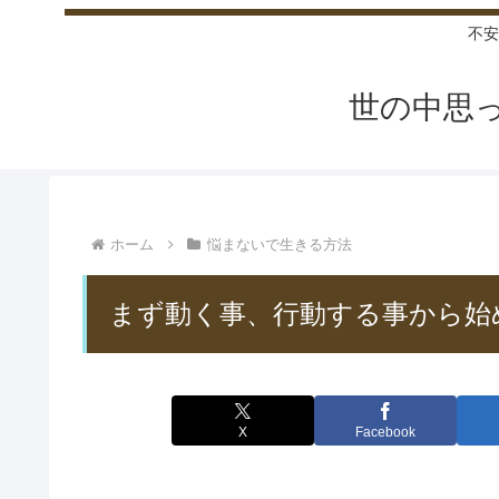
不安
世の中思
ホーム
悩まないで生きる方法
まず動く事、行動する事から始
X
Facebook