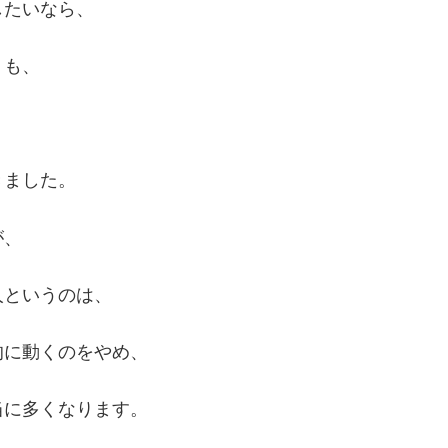
したいなら、
りも、
きました。
が、
人というのは、
的に動くのをやめ、
当に多くなります。