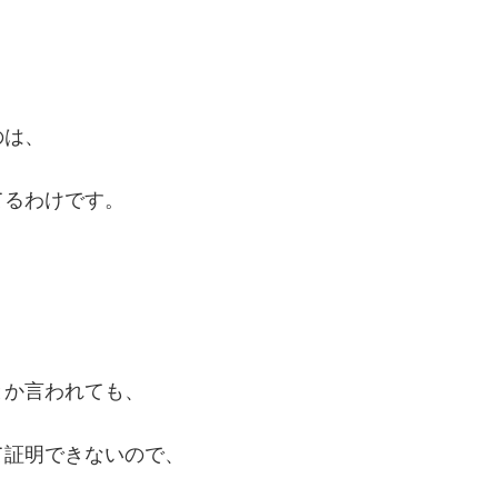
、
のは、
てるわけです。
とか言われても、
て証明できないので、