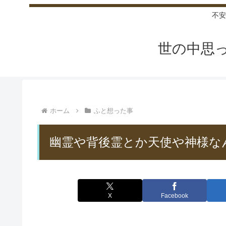
不安
世の中思
ホーム
ふと想った事
幽霊や背後霊とか天使や神様な
X
Facebook