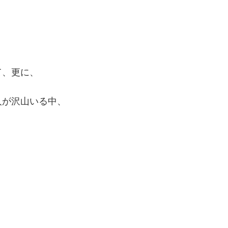
て、更に、
人が沢山いる中、