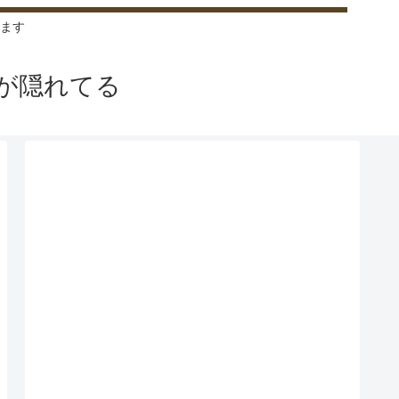
ます
が隠れてる